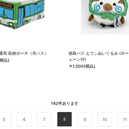
通局 収納ポーチ（市バス）
徳島バス えでぃぬいぐるみ (ボ
ェーン付)
(税込)
￥1,500(税込)
142
件あります
8
5
6
7
9
10
11