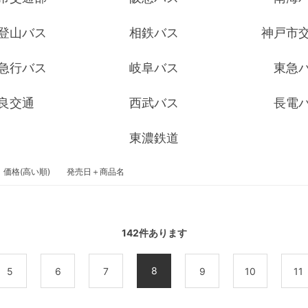
登山バス
相鉄バス
神戸市
急行バス
岐阜バス
東急
良交通
西武バス
長電
東濃鉄道
価格(高い順)
発売日＋商品名
142
件あります
8
5
6
7
9
10
11