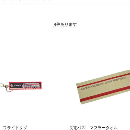
4
件あります
 フライトタグ
長電バス マフラータオル