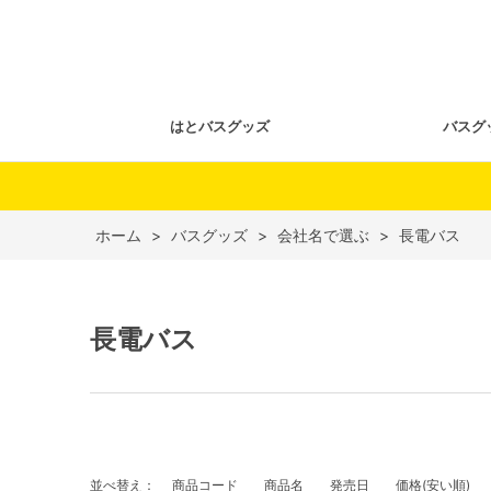
はとバスグッズ
バスグ
ホーム
>
バスグッズ
>
会社名で選ぶ
>
長電バス
長電バス
並べ替え：
商品コード
商品名
発売日
価格(安い順)