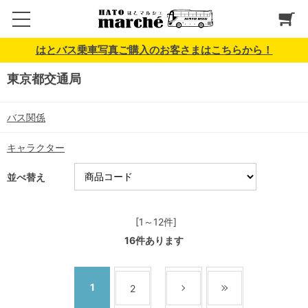
はとバス乗車写真ご購入のお客さまはこちらから！
東京都交通局
バス関係
キャラクター
並べ替え
[1～12件]
16
件あります
1
2