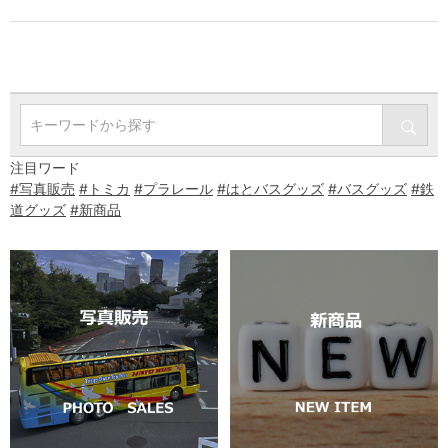
キーワードから探す
注目ワード
#写真販売
#トミカ
#プラレール
#はとバスグッズ
#バスグッズ
#鉄
道グッズ
#新商品