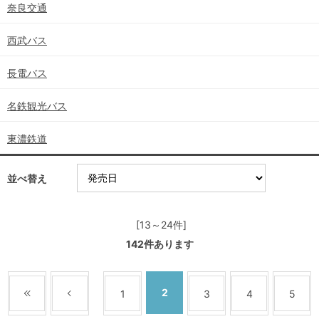
奈良交通
西武バス
長電バス
名鉄観光バス
東濃鉄道
並べ替え
[13～24件]
142
件あります
2
1
3
4
5