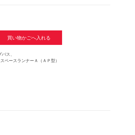
買い物かごへ入れる
プバス、
ス スペースランナーＡ（ＡＰ型）