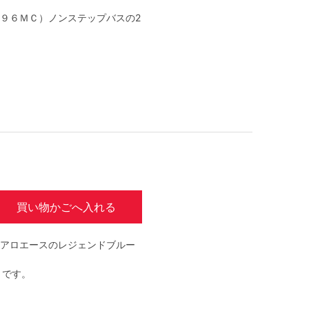
業９６ＭＣ）ノンステップバスの2
買い物かごへ入れる
アロエースのレジェンドブルー
トです。