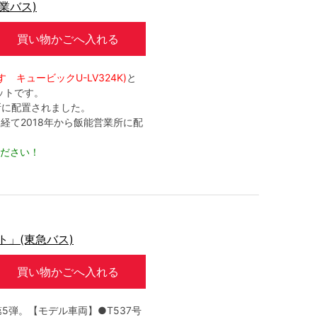
業バス)
買い物かごへ入れる
すゞキュービックU-LV324K)
と
ットです。
業所に配置されました。
経て2018年から飯能営業所に配
ださい！
」(東急バス)
買い物かごへ入れる
5弾。【モデル車両】●T537号