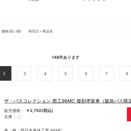
価格(高い順)
発売日＋商品名
148
件あります
2
3
4
5
6
7
8
ザ・バスコレクション 西工96MC 復刻塗装車（阪急バス限
販売価格：
￥2,750(税込)
在庫：
〇
車 種：西日本車体工業 96MC