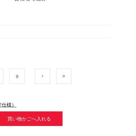
9
次
最後
定仕様）
買い物かごへ入れる