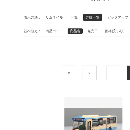
表示方法：
サムネイル
一覧
詳細一覧
ピックアップ
並べ替え：
商品コード
商品名
発売日
価格(安い順)
最初
前
1