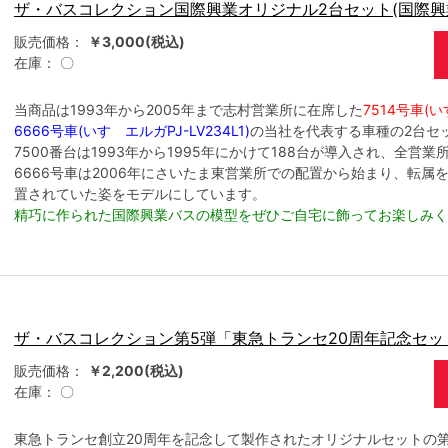
ザ・バスコレクション国際興業オリジナル2台セット(国際興
販売価格：
￥3,000(税込)
在庫：
〇
当商品は1993年から2005年まで志村営業所に在席した
7514号車(い
6666号車(いすゞエルガPJ-LV234L1)
の当社を代表する車種の2台セ
7500番台は1993年から1995年にかけて188台が導入され、全営
6666号車は2006年にさいたま東営業所での配置から始まり、転属を
置されていた姿をモデルにしています。
精巧に作られた国際興業バスの模型をぜひご自宅に飾ってお楽しみく
ザ・バスコレクション第5弾「東急トランセ20周年記念セット
販売価格：
￥2,200(税込)
在庫：
〇
東急トランセ創立20周年を記念して製作されたオリジナルセットの第