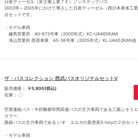
日産ディーゼル（富士重工業７Ｅ）ノンステップバス、
2003年～2005年にかけて導入した日産ディーゼル（西日本車体工
台セットです。
・モデル車両
練馬営業所 A0-673号車（2000年式）KC-UA460KAM
滝山営業所 西原車庫 A5-36号車（2005年式）KL-UA452KAN改
ザ・バスコレクション 西武バスオリジナルセットⅤ
販売価格：
￥5,800(税込)
在庫：
〇
空港連絡バス・中距離都市間高速バスの主力車両である三菱ふそうエ
カラー、
路線バスの主力車両である いすゞエルガの新塗装S-toryの２台セッ
・モデル車両