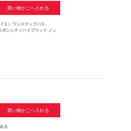
買い物かごへ入れる
新７Ｅ）ワンステップバス、
リボンシティハイブリッド ノン
買い物かごへ入れる
である