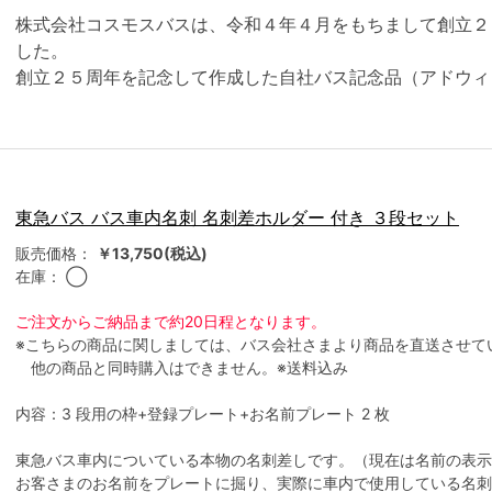
株式会社コスモスバスは、令和４年４月をもちまして創立２
した。
創立２５周年を記念して作成した自社バス記念品（アドウィ
東急バス バス車内名刺 名刺差ホルダー 付き ３段セット
販売価格：
￥13,750(税込)
在庫：
◯
ご注文からご納品まで約20日程となります。
※こちらの商品に関しましては、バス会社さまより商品を直送させて
他の商品と同時購入はできません。
※送料込み
内容：3 段用の枠+登録プレート+お名前プレート 2 枚
東急バス車内についている本物の名刺差しです。（現在は名前の表示
お客さまのお名前をプレートに掘り、実際に車内で使用している名刺