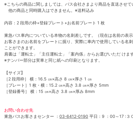
※こちらの商品に関しましては、バス会社さまより商品を直送させて
他の商品と同時購入はできません。※送料込み
内容：2 段用の枠+登録プレート+お名前プレート 1 枚
東急バス車内についている本物の名刺差しです。（現在は名前の表示
お客さまのお名前をプレートに掘り、実際に車内で使用している名刺
ことができます。
肩書は「運転士」「主任運転士」「案内係」からお選びいただ けま
※ナンバー部分は実車と同じ紙への印刷となります。
【サイズ】
［2 段用枠］ 横：16.5 ㎝×高さ 8 ㎝×厚さ 1 ㎝
［プレート］1 枚・横：15.2 ㎝×高さ 3.8 ㎝×厚さ 5mm
［登録番号］ 横：15 ㎝×高さ 3.8 ㎝×厚み 8mm
お問い合わせ先
東急バスお客さまセンター ：
03-6412-0190
平日：9 ：00～17 :３