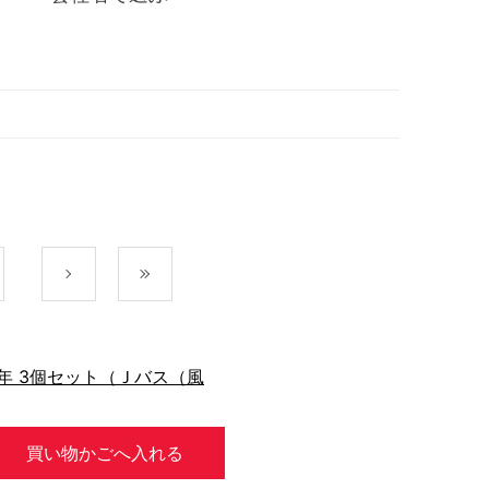
次
最後
年 3個セット（Ｊバス（風
買い物かごへ入れる