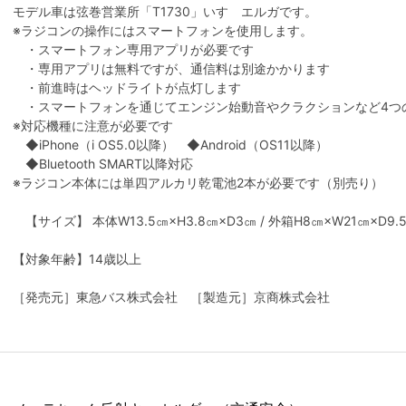
モデル車は弦巻営業所「T1730」いすゞエルガです。
※ラジコンの操作にはスマートフォンを使用します。
・スマートフォン専用アプリが必要です
・専用アプリは無料ですが、通信料は別途かかります
・前進時はヘッドライトが点灯します
・スマートフォンを通じてエンジン始動音やクラクションなど4つ
※対応機種に注意が必要です
◆iPhone（i OS5.0以降） ◆Android（OS11以降）
◆Bluetooth SMART以降対応
※ラジコン本体には単四アルカリ乾電池2本が必要です（別売り）
【サイズ】 本体W13.5㎝×H3.8㎝×D3㎝ / 外箱H8㎝×W21㎝×D9.
【対象年齢】14歳以上
［発売元］東急バス株式会社 ［製造元］京商株式会社