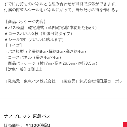
すでにお持ちのパネルとも組み合わせが可能で拡張ができます。
付属の街並みシールをパネルに貼って、自分だけの街を作れるよ！
【商品パッケージ内容】
★バス模型 乾電池式（単四乾電池1本使用/別売り）
★コースパネル3枚（拡張可能タイプ）
★シール1枚（パネルに貼れます）
【サイズ】
・バス模型（全長約8㎝×幅約3㎝×高さ約4㎝）
・コースパネル（長さ4㎝×4㎝）
・商品パッケージ（横17㎝×高さ26.5㎝×奥行3.5㎝）
【対象年齢】3歳以上
［発売元］東急バス株式会社 ［製造元］株式会社増田屋コーポレー
ナノブロック 東急バス
販売価格：
￥1,100(税込)