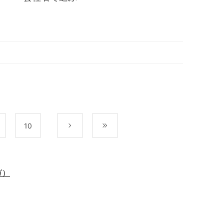
10
次
最後
ガ）