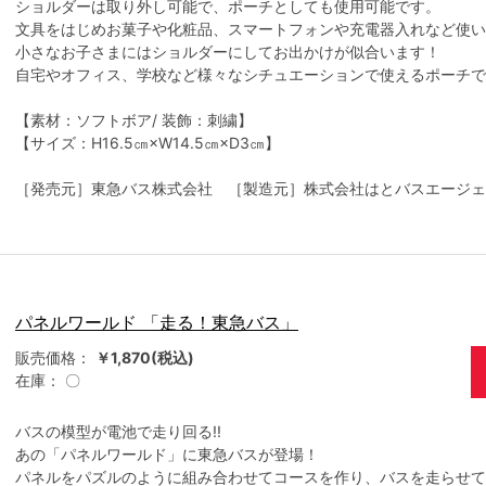
ショルダーは取り外し可能で、ポーチとしても使用可能です。
文具をはじめお菓子や化粧品、スマートフォンや充電器入れなど使い
小さなお子さまにはショルダーにしてお出かけが似合います！
自宅やオフィス、学校など様々なシチュエーションで使えるポーチで
【素材：ソフトボア/ 装飾：刺繍】
【サイズ：H16.5㎝×W14.5㎝×D3㎝】
［発売元］東急バス株式会社 ［製造元］株式会社はとバスエージェ
パネルワールド 「走る！東急バス」
販売価格：
￥1,870(税込)
在庫：
〇
バスの模型が電池で走り回る!!
あの「パネルワールド」に東急バスが登場！
パネルをパズルのように組み合わせてコースを作り、バスを走らせて