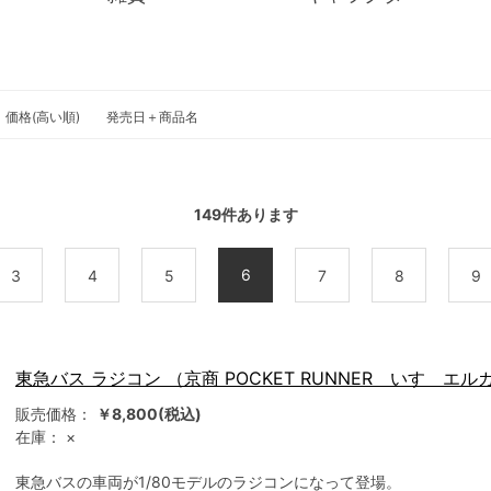
価格(高い順)
発売日＋商品名
149
件あります
6
3
4
5
7
8
9
東急バス ラジコン （京商 POCKET RUNNER いすゞエル
販売価格：
￥8,800(税込)
在庫：
×
東急バスの車両が1/80モデルのラジコンになって登場。