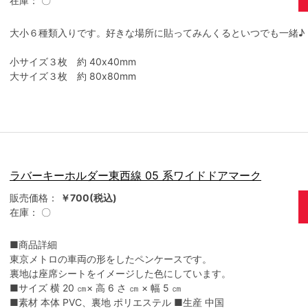
在庫：
〇
大小６種類入りです。好きな場所に貼ってみんくるといつでも一緒♪
小サイズ３枚 約 40x40mm
大サイズ３枚 約 80x80mm
ラバーキーホルダー東西線 05 系ワイドドアマーク
販売価格：
￥700(税込)
在庫：
〇
■商品詳細
東京メトロの車両の形をしたペンケースです。
裏地は座席シートをイメージした色にしています。
■サイズ 横 20 ㎝× 高 6 さ ㎝ × 幅 5 ㎝
■素材 本体 PVC、裏地 ポリエステル ■生産 中国