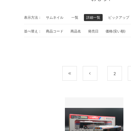
表示方法：
サムネイル
一覧
詳細一覧
ピックアップ
並べ替え：
商品コード
商品名
発売日
価格(安い順)
最初
前
2