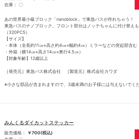
在庫：
〇
あの世界最小級ブロック「nanoblock」で東急バスが作れちゃう！
東急バスのナノブロック。フロント部分はノッテちゃんに付け替えも
（320PCS）
【サイズ】
・本体（全長約11㎝×高さ約4㎝×幅約4㎝）ミラーなどの突起部含む
・外箱（横14㎝×高さ14㎝×奥行4.5㎝）
【対象年齢】12歳以上
［発売元］東急バス株式会社 ［製造元］株式会社カワダ
※小さな部品が含まれますので、3歳未満のお子様には与えないでく
みんくるダイカットステッカー
販売価格：
￥700(税込)