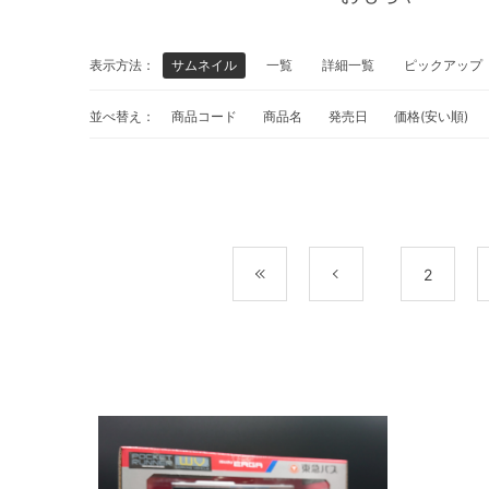
表示方法：
サムネイル
一覧
詳細一覧
ピックアップ
並べ替え：
商品コード
商品名
発売日
価格(安い順)
最初
前
2