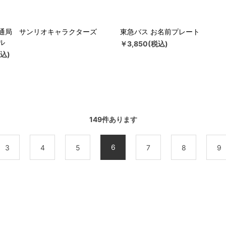
通局 サンリオキャラクターズ
東急バス お名前プレート
ル
￥3,850(税込)
込)
149
件あります
6
3
4
5
7
8
9