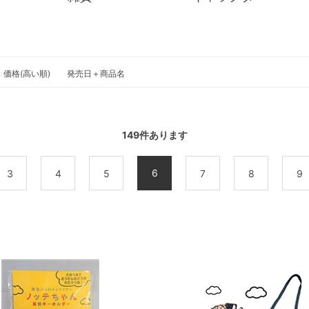
価格(高い順)
発売日＋商品名
149
件あります
6
3
4
5
7
8
9