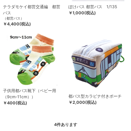
テラダモケイ都営交通編 都営
ぽけバス 都営バス 1/135
バス
￥1,000(税込)
（都営バス）
￥4,400(税込)
子供用都バス靴下（ベビー用
都バス型カラビナ付きポーチ
（9cm-11cm））
￥2,000(税込)
￥400(税込)
4
件あります