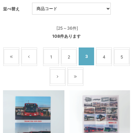
並べ替え
[25～36件]
108
件あります
3
1
2
4
5