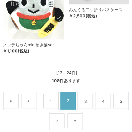
みんくる二つ折りパスケース
￥2,500(税込)
ノッテちゃんmini招き猫Ver.
￥1,100(税込)
[13～24件]
108
件あります
2
1
3
4
5