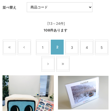
並べ替え
[13～24件]
108
件あります
2
1
3
4
5