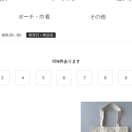
ポーチ・巾着
その他
価格(高い順)
発売日＋商品名
108
件あります
3
4
5
6
7
8
9