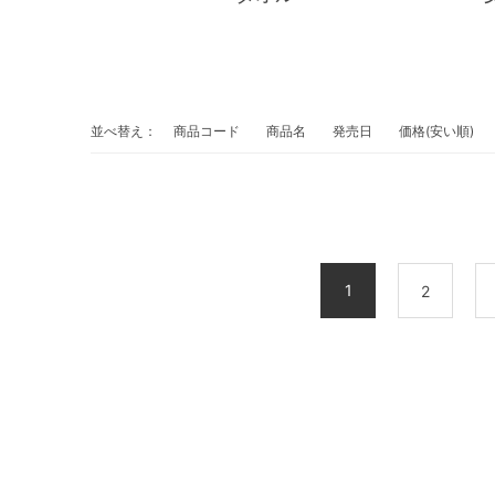
並べ替え：
商品コード
商品名
発売日
価格(安い順)
1
2