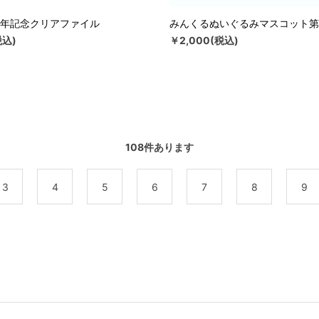
周年記念クリアファイル
みんくるぬいぐるみマスコット第
税込)
￥2,000(税込)
108
件あります
3
4
5
6
7
8
9