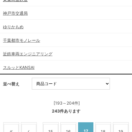
神戸市交通局
ゆりかもめ
千葉都市モノレール
近鉄車両エンジニアリング
スルッとKANSAI
並べ替え
[193～204件]
243
件あります
17
15
16
18
19