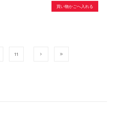
買い物かごへ入れる
11
次
最後