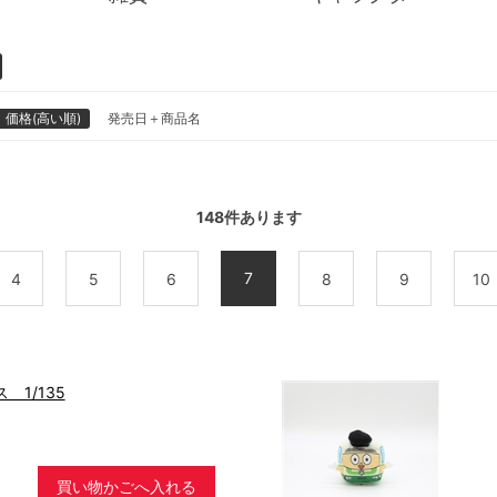
価格(高い順)
発売日＋商品名
148
件あります
7
4
5
6
8
9
10
 1/135
買い物かごへ入れる