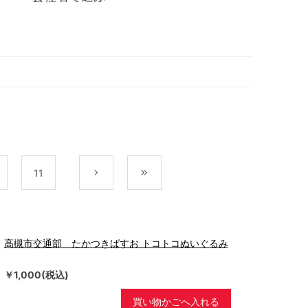
11
次
最後
高槻市交通部 たかつきばすお トコトコぬいぐるみ
￥1,000(税込)
買い物かごへ入れる