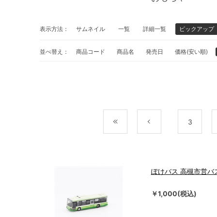
表示方法：
サムネイル
一覧
詳細一覧
ピックアップ
並べ替え：
商品コード
商品名
発売日
価格(安い順)
最初
前
3
ぽけバス 高槻市営バス
￥1,000(税込)