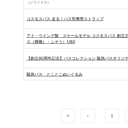
（ノリノリス）
コスモスバス 走る！バス型携帯ストラップ
アド・ウイング製 スケールモデル コスモスバス 創立2
ス（輝雅）・ふそう）1/80
【創立90周年記念】バスコレクション 阪急バスオリジ
阪急バス とことこぬいぐるみ
最初
前
5