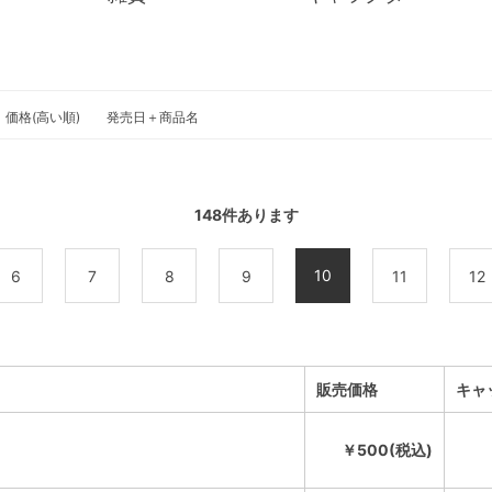
価格(高い順)
発売日＋商品名
148
件あります
10
6
7
8
9
11
12
販売価格
キャ
￥500(税込)