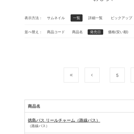
表示方法：
サムネイル
一覧
詳細一覧
ピックアップ
並べ替え：
商品コード
商品名
発売日
価格(安い順)
最初
前
5
商品名
徳島バス リールチャーム（路線バス）
（路線バス）