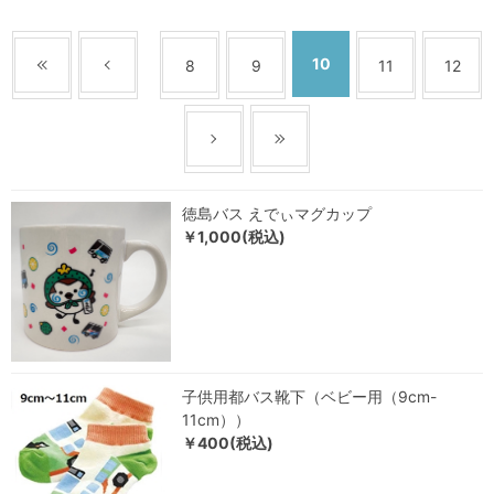
10
8
9
11
12
徳島バス えでぃマグカップ
￥1,000(税込)
子供用都バス靴下（ベビー用（9cm-
11cm））
￥400(税込)