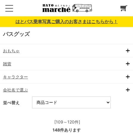
はとバス乗車写真ご購入のお客さまはこちらから！
バスグッズ
おもちゃ
雑貨
キャラクター
会社名で選ぶ
並べ替え
[109～120件]
148
件あります