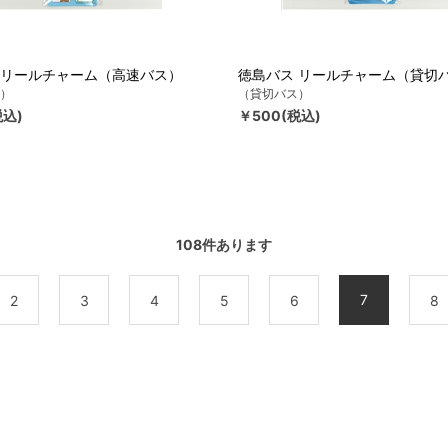
 リールチャーム（高速バス）
徳島バス リールチャーム（貸切
）
（貸切バス）
税込)
￥500(税込)
108
件あります
7
2
3
4
5
6
8