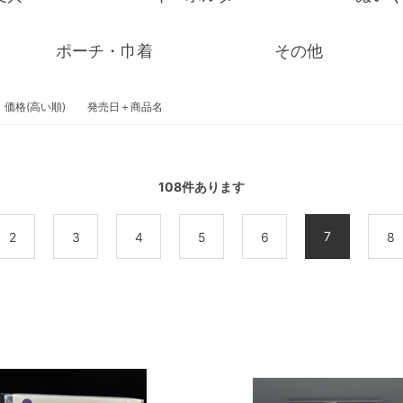
ポーチ・巾着
その他
価格(高い順)
発売日＋商品名
108
件あります
7
2
3
4
5
6
8