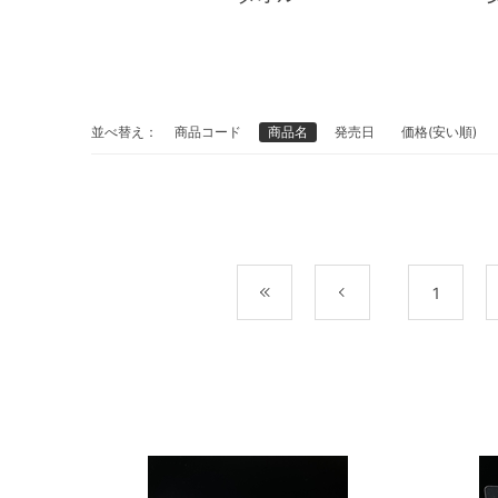
並べ替え：
商品コード
商品名
発売日
価格(安い順)
最初
前
1