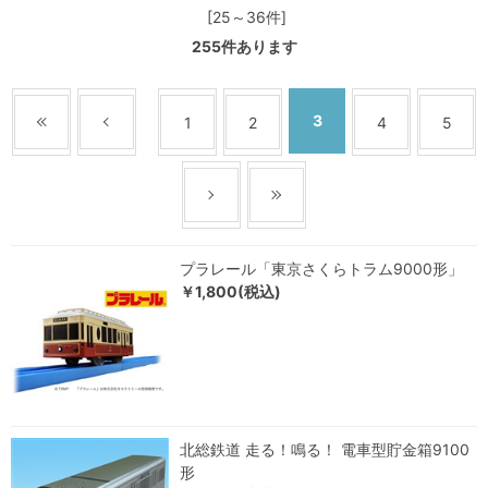
[25～36件]
255
件あります
3
1
2
4
5
プラレール「東京さくらトラム9000形」
￥1,800(税込)
北総鉄道 走る！鳴る！ 電車型貯金箱9100
形