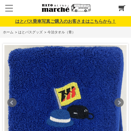
はとバス乗車写真ご購入のお客さまはこちらから！
ホーム
>
はとバスグッズ
>
今治タオル（青）