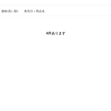
価格(高い順)
発売日＋商品名
4
件あります