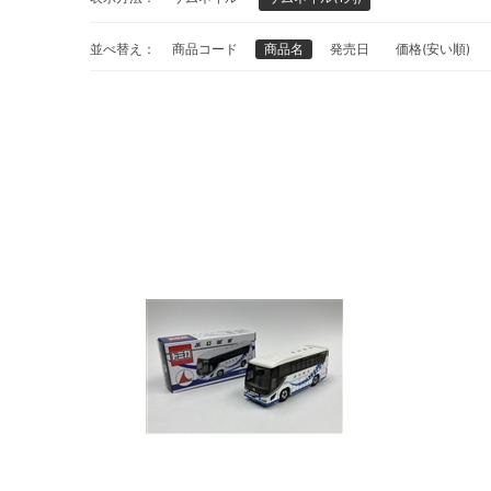
並べ替え：
商品コード
商品名
発売日
価格(安い順)