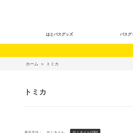
はとバスグッズ
バスグ
ホーム
>
トミカ
トミカ
表示方法：
サムネイル
サムネイル(1列)