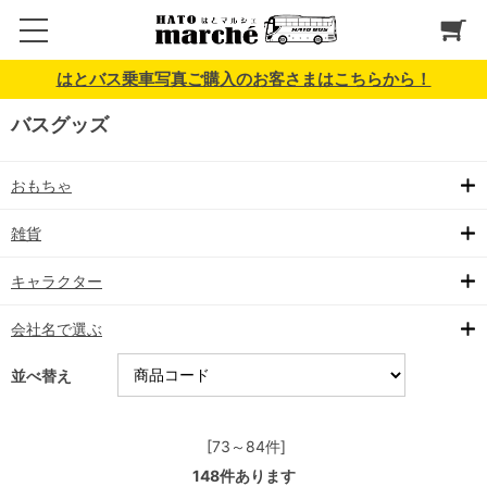
はとバス乗車写真ご購入のお客さまはこちらから！
バスグッズ
おもちゃ
雑貨
キャラクター
会社名で選ぶ
並べ替え
[73～84件]
148
件あります