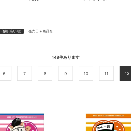
価格(高い順)
発売日＋商品名
148
件あります
12
6
7
8
9
10
11