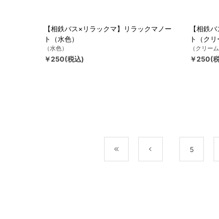
【相鉄バス×リラックマ】リラックマノー
【相鉄バ
ト（水色）
ト（クリ
（水色）
（クリーム
￥250(税込)
￥250(
最初
前
5