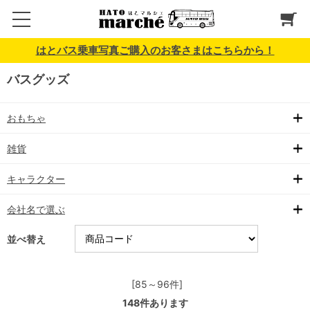
はとバス乗車写真ご購入のお客さまはこちらから！
バスグッズ
おもちゃ
雑貨
キャラクター
会社名で選ぶ
並べ替え
[85～96件]
148
件あります