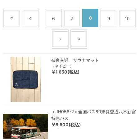
8
6
7
9
10
奈良交通 サウナマット
（ネイビー）
￥1,650(税込)
＜JH058-2＞全国バス80奈良交通八木新宮
特急バス
￥8,800(税込)