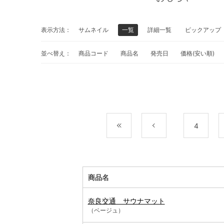
表示方法：
サムネイル
一覧
詳細一覧
ピックアップ
並べ替え：
商品コード
商品名
発売日
価格(安い順)
最初
前
4
商品名
奈良交通 サウナマット
（ベージュ）