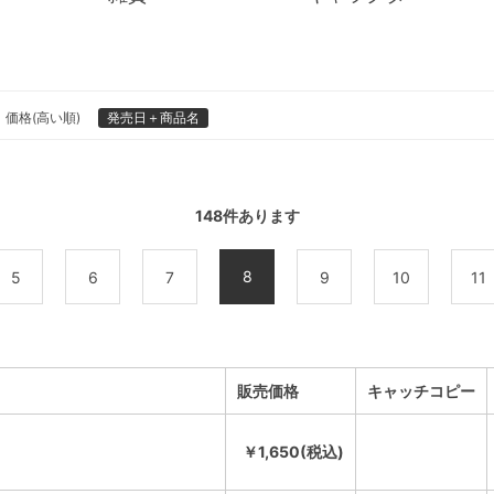
価格(高い順)
発売日＋商品名
148
件あります
8
5
6
7
9
10
11
販売価格
キャッチコピー
￥1,650(税込)