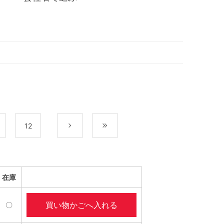
12
次
最後
在庫
買い物かごへ入れる
〇