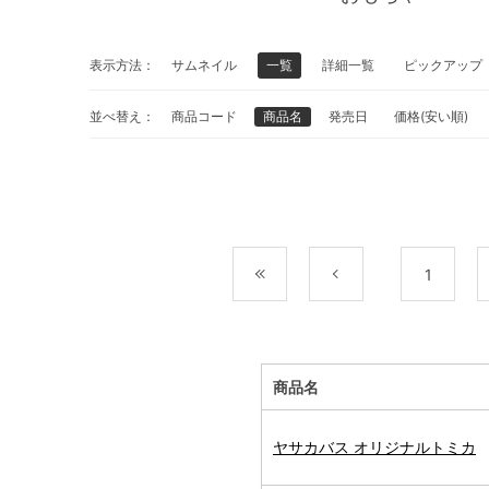
表示方法：
サムネイル
一覧
詳細一覧
ピックアップ
並べ替え：
商品コード
商品名
発売日
価格(安い順)
最初
前
1
商品名
ヤサカバス オリジナルトミカ