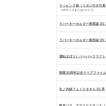
ラッピング袋（リボン付き巾着 
（※SサイズまたはLサイズ）
ラバーキーホルダー東西線 05
ラバーキーホルダー東西線 05
運転士ぼうしペーパークラフト
開業30周年記念クリアファイ
丸ノ内線フェイスタオル 02 系
岐阜バス アクリルスタンド（