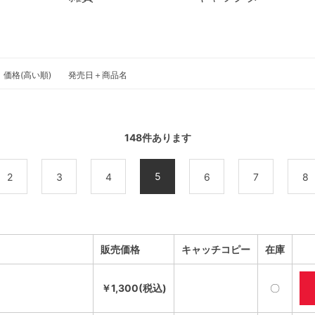
価格(高い順)
発売日＋商品名
148
件あります
5
2
3
4
6
7
8
販売価格
キャッチコピー
在庫
￥1,300(税込)
〇