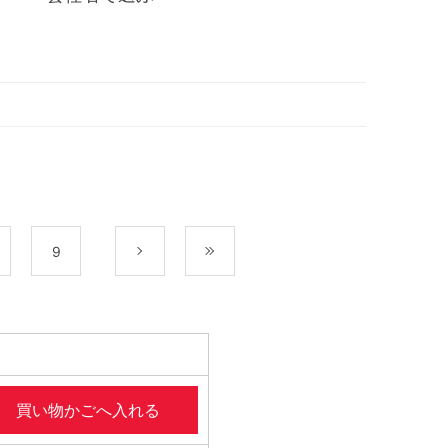
9
次
最後
買い物かごへ入れる