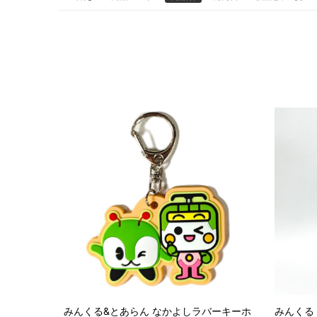
みんくる&とあらん なかよしラバーキーホ
みんくる