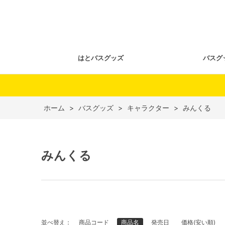
はとバスグッズ
バスグ
ホーム
>
バスグッズ
>
キャラクター
>
みんくる
みんくる
並べ替え：
商品コード
商品名
発売日
価格(安い順)