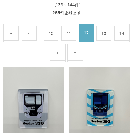
[133～144件]
255
件あります
12
10
11
13
14