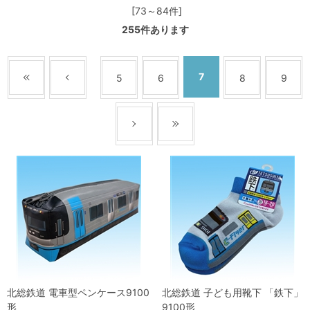
[73～84件]
255
件あります
7
5
6
8
9
北総鉄道 電車型ペンケース9100
北総鉄道 子ども用靴下 「鉄下」
形
9100形