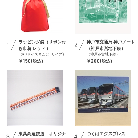
ラッピング袋（リボン付
神戸市交通局 神戸ノート
1
2
き巾着 レッド ）
（神戸市営地下鉄）
（※SサイズまたはLサイズ）
（神戸市営地下鉄）
￥150(税込)
￥200(税込)
東葉高速鉄道 オリジナ
つくばエクスプレス
3
4