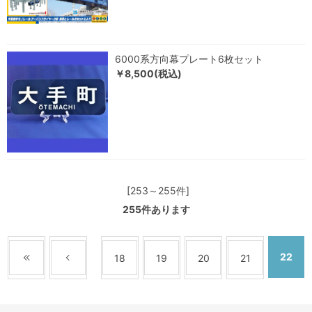
6000系方向幕プレート6枚セット
￥8,500(税込)
[253～255件]
255
件あります
22
18
19
20
21