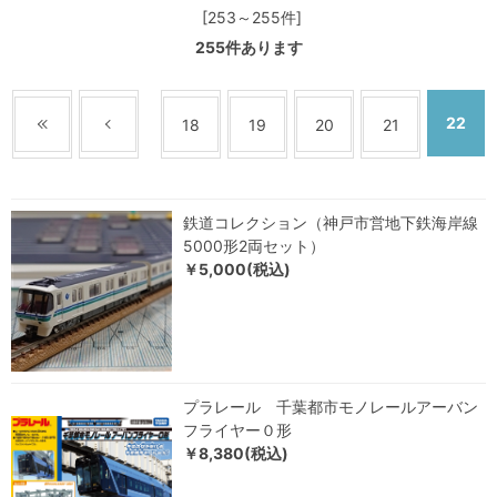
[253～255件]
255
件あります
22
18
19
20
21
鉄道コレクション（神戸市営地下鉄海岸線
5000形2両セット）
￥5,000(税込)
プラレール 千葉都市モノレールアーバン
フライヤー０形
￥8,380(税込)