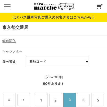
はとバス乗車写真ご購入のお客さまはこちらから！
東京都交通局
鉄道関係
キャラクター
並べ替え
[25～36件]
90
件あります
3
1
2
4
5