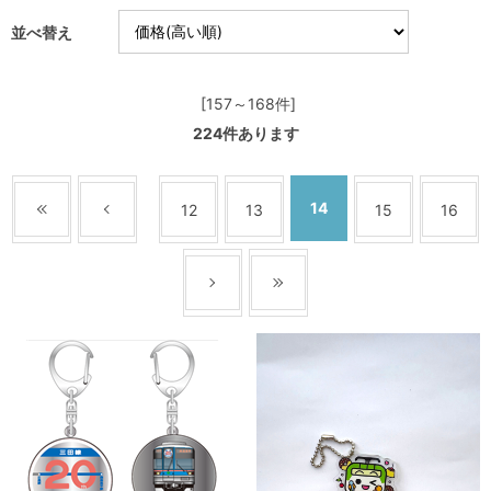
並べ替え
[157～168件]
224
件あります
14
12
13
15
16