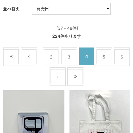
並べ替え
[37～48件]
224
件あります
4
2
3
5
6