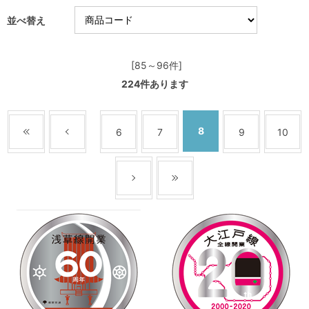
並べ替え
[85～96件]
224
件あります
8
6
7
9
10