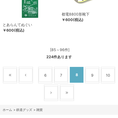
都電8800形靴下
￥600(税込)
とあらんてぬぐい
￥600(税込)
[85～96件]
224
件あります
8
6
7
9
10
ホーム
>
鉄道グッズ
>
雑貨