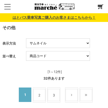
はとバス乗車写真ご購入のお客さまはこちらから！
その他
表示方法
並べ替え
[1～12件]
32
件あります
1
2
3