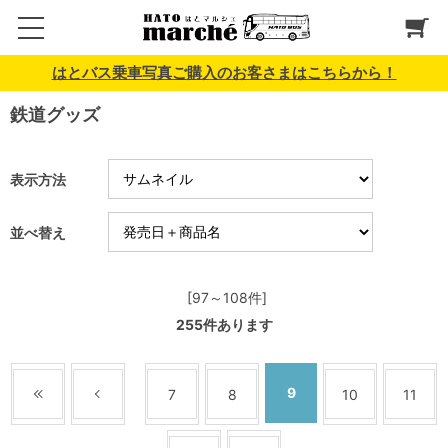
はとバス乗車写真ご購入のお客さまはこちらから！
鉄道グッズ
表示方法
並べ替え
[97～108件]
255
件あります
9
7
8
10
11