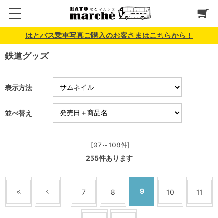
はとバス乗車写真ご購入のお客さまはこちらから！
鉄道グッズ
表示方法
並べ替え
[97～108件]
255
件あります
9
7
8
10
11