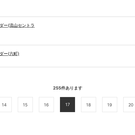
ダー(流山セントラ
ー(六町)
255
件あります
17
14
15
16
18
19
20