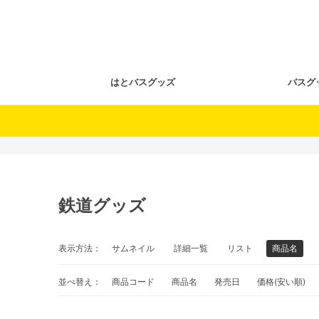
はとバスグッズ
バスグ
鉄道グッズ
表示方法：
サムネイル
詳細一覧
リスト
商品名
並べ替え：
商品コード
商品名
発売日
価格(安い順)