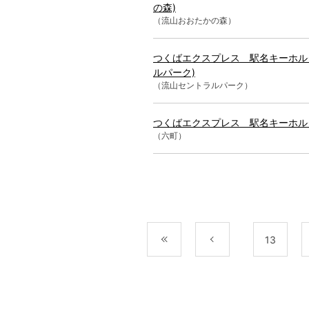
の森)
（流山おおたかの森）
つくばエクスプレス 駅名キーホル
ルパーク)
（流山セントラルパーク）
つくばエクスプレス 駅名キーホルダ
（六町）
最初
前
13