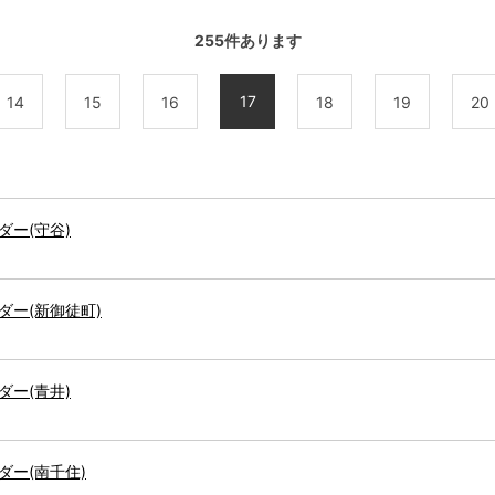
255
件あります
17
14
15
16
18
19
20
ー(守谷)
ー(新御徒町)
ー(青井)
ー(南千住)