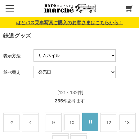
はとバス乗車写真ご購入のお客さまはこちらから！
鉄道グッズ
表示方法
並べ替え
[121～132件]
255
件あります
11
9
10
12
13