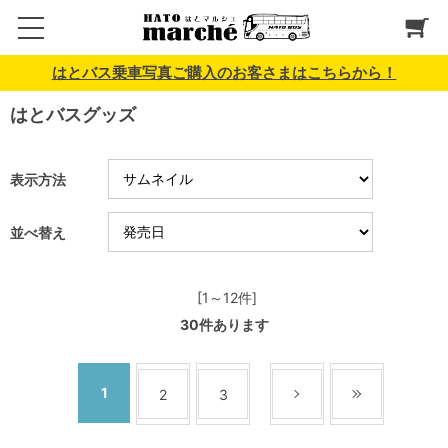
はとバス乗車写真ご購入のお客さまはこちらから！
はとバスグッズ
表示方法
並べ替え
[1～12件]
30
件あります
1
2
3