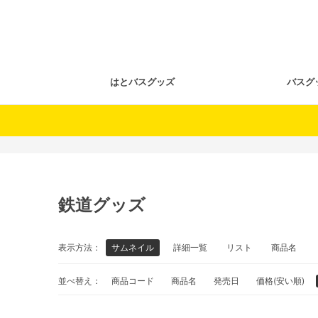
はとバスグッズ
バスグ
鉄道グッズ
表示方法：
サムネイル
詳細一覧
リスト
商品名
並べ替え：
商品コード
商品名
発売日
価格(安い順)