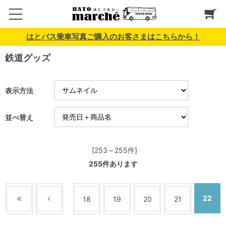
はとバス乗車写真ご購入のお客さまはこちらから！
鉄道グッズ
表示方法
並べ替え
[253～255件]
255
件あります
22
18
19
20
21