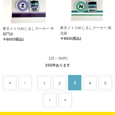
東京メトロめじるしマーカー 南
東京メトロめじるしマーカー 半
北線
蔵門線
￥600(税込)
￥600(税込)
[25～36件]
255
件あります
3
1
2
4
5