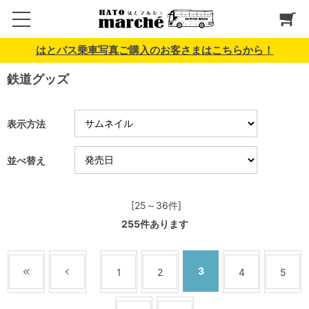
はとバス乗車写真ご購入のお客さまはこちらから！
鉄道グッズ
表示方法
並べ替え
[25～36件]
255
件あります
3
1
2
4
5