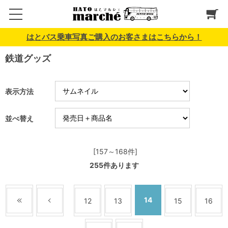
はとバス乗車写真ご購入のお客さまはこちらから！
鉄道グッズ
表示方法
並べ替え
[157～168件]
255
件あります
14
12
13
15
16