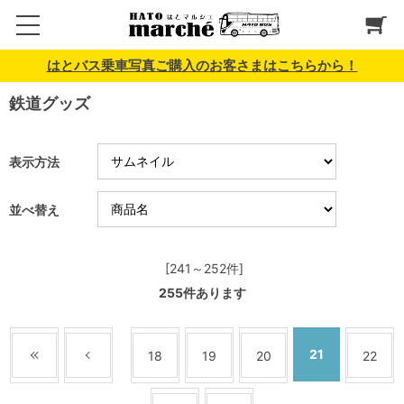
はとバス乗車写真ご購入のお客さまはこちらから！
鉄道グッズ
表示方法
並べ替え
[241～252件]
255
件あります
21
18
19
20
22