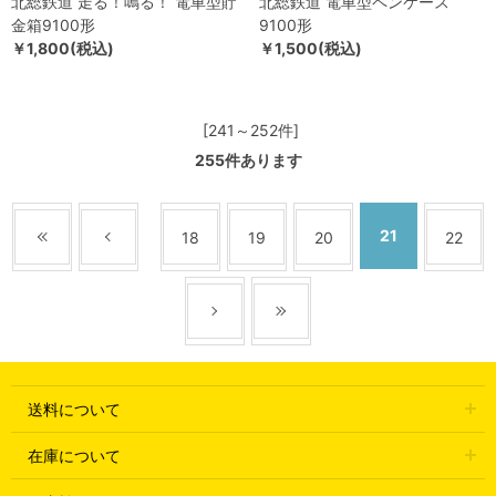
北総鉄道 走る！鳴る！ 電車型貯
北総鉄道 電車型ペンケース
金箱9100形
9100形
￥1,800(税込)
￥1,500(税込)
[241～252件]
255
件あります
21
18
19
20
22
送料について
在庫について