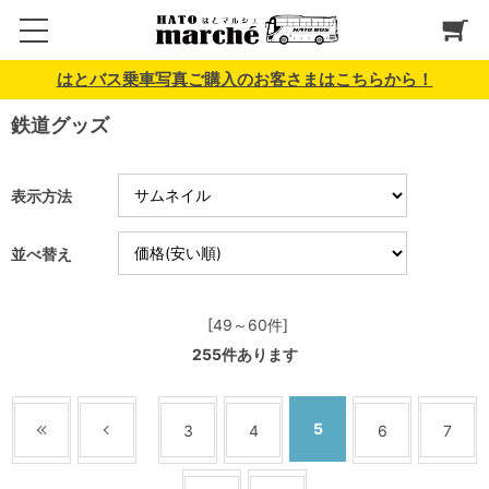
はとバス乗車写真ご購入のお客さまはこちらから！
鉄道グッズ
表示方法
並べ替え
[49～60件]
255
件あります
5
3
4
6
7