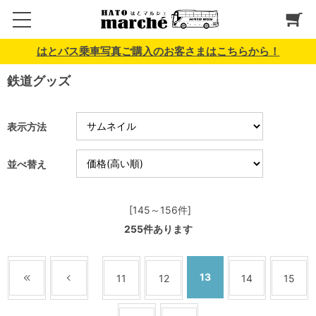
はとバス乗車写真ご購入のお客さまはこちらから！
鉄道グッズ
表示方法
並べ替え
[145～156件]
255
件あります
13
11
12
14
15