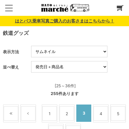
はとバス乗車写真ご購入のお客さまはこちらから！
鉄道グッズ
表示方法
並べ替え
[25～36件]
255
件あります
3
1
2
4
5