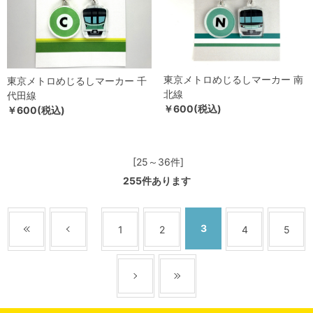
東京メトロめじるしマーカー 南
東京メトロめじるしマーカー 千
北線
代田線
￥600(税込)
￥600(税込)
[25～36件]
255
件あります
3
1
2
4
5