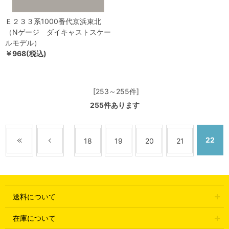
Ｅ２３３系1000番代京浜東北
（Nゲージ ダイキャストスケー
ルモデル）
￥968(税込)
[253～255件]
255
件あります
22
18
19
20
21
送料について
在庫について