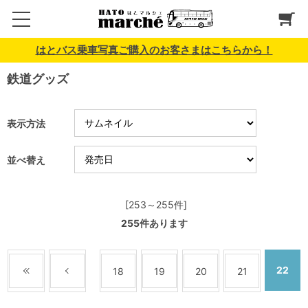
はとバス乗車写真ご購入のお客さまはこちらから！
鉄道グッズ
表示方法
並べ替え
[253～255件]
255
件あります
22
18
19
20
21